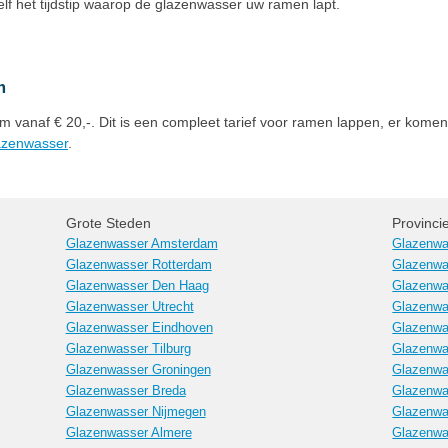
zelf het tijdstip waarop de glazenwasser uw ramen lapt.
m
m vanaf € 20,-. Dit is een compleet tarief voor ramen lappen, er komen
lazenwasser
.
Grote Steden
Provinci
Glazenwasser Amsterdam
Glazenwa
Glazenwasser Rotterdam
Glazenwa
Glazenwasser Den Haag
Glazenwa
Glazenwasser Utrecht
Glazenwa
Glazenwasser Eindhoven
Glazenwa
Glazenwasser Tilburg
Glazenwa
Glazenwasser Groningen
Glazenwa
Glazenwasser Breda
Glazenwa
Glazenwasser Nijmegen
Glazenwa
Glazenwasser Almere
Glazenwa