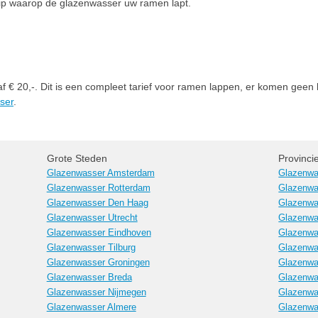
dstip waarop de glazenwasser uw ramen lapt.
f € 20,-. Dit is een compleet tarief voor ramen lappen, er komen geen 
ser
.
Grote Steden
Provinci
Glazenwasser Amsterdam
Glazenwa
Glazenwasser Rotterdam
Glazenwa
Glazenwasser Den Haag
Glazenwa
Glazenwasser Utrecht
Glazenwa
Glazenwasser Eindhoven
Glazenwa
Glazenwasser Tilburg
Glazenwa
Glazenwasser Groningen
Glazenwa
Glazenwasser Breda
Glazenwa
Glazenwasser Nijmegen
Glazenwa
Glazenwasser Almere
Glazenwa