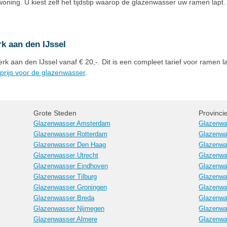
woning. U kiest zelf het tijdstip waarop de glazenwasser uw ramen lapt
k aan den IJssel
rk aan den IJssel vanaf € 20,-. Dit is een compleet tarief voor ramen 
prijs voor de glazenwasser
.
Grote Steden
Provinci
Glazenwasser Amsterdam
Glazenwa
Glazenwasser Rotterdam
Glazenwa
Glazenwasser Den Haag
Glazenwa
Glazenwasser Utrecht
Glazenwa
Glazenwasser Eindhoven
Glazenwa
Glazenwasser Tilburg
Glazenwa
Glazenwasser Groningen
Glazenwa
Glazenwasser Breda
Glazenwa
Glazenwasser Nijmegen
Glazenwa
Glazenwasser Almere
Glazenwa