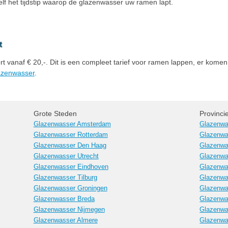
zelf het tijdstip waarop de glazenwasser uw ramen lapt.
t
t vanaf € 20,-. Dit is een compleet tarief voor ramen lappen, er komen
lazenwasser
.
Grote Steden
Provinci
Glazenwasser Amsterdam
Glazenwa
Glazenwasser Rotterdam
Glazenwa
Glazenwasser Den Haag
Glazenwa
Glazenwasser Utrecht
Glazenwa
Glazenwasser Eindhoven
Glazenwa
Glazenwasser Tilburg
Glazenwa
Glazenwasser Groningen
Glazenwa
Glazenwasser Breda
Glazenwa
Glazenwasser Nijmegen
Glazenwa
Glazenwasser Almere
Glazenwa