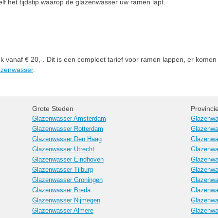
zelf het tijdstip waarop de glazenwasser uw ramen lapt.
 vanaf € 20,-. Dit is een compleet tarief voor ramen lappen, er komen 
lazenwasser
.
Grote Steden
Provinci
Glazenwasser Amsterdam
Glazenwa
Glazenwasser Rotterdam
Glazenwa
Glazenwasser Den Haag
Glazenwa
Glazenwasser Utrecht
Glazenwa
Glazenwasser Eindhoven
Glazenwa
Glazenwasser Tilburg
Glazenwa
Glazenwasser Groningen
Glazenwa
Glazenwasser Breda
Glazenwa
Glazenwasser Nijmegen
Glazenwa
Glazenwasser Almere
Glazenwa