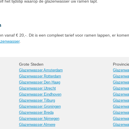
zelf het tijdstip waarop de glazenwasser uw ramen lapt.
n
 vanaf € 20,-. Dit is een compleet tarief voor ramen lappen, er komen
lazenwasser
.
Grote Steden
Provinci
Glazenwasser Amsterdam
Glazenwa
Glazenwasser Rotterdam
Glazenwa
Glazenwasser Den Haag
Glazenwa
Glazenwasser Utrecht
Glazenwa
Glazenwasser Eindhoven
Glazenwa
Glazenwasser Tilburg
Glazenwa
Glazenwasser Groningen
Glazenwa
Glazenwasser Breda
Glazenwa
Glazenwasser Nijmegen
Glazenwa
Glazenwasser Almere
Glazenwa