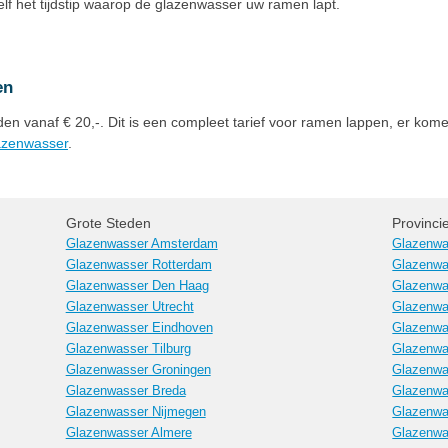
zelf het tijdstip waarop de glazenwasser uw ramen lapt.
en
n vanaf € 20,-. Dit is een compleet tarief voor ramen lappen, er kome
lazenwasser
.
Grote Steden
Provinci
Glazenwasser Amsterdam
Glazenwa
Glazenwasser Rotterdam
Glazenwa
Glazenwasser Den Haag
Glazenwa
Glazenwasser Utrecht
Glazenwa
Glazenwasser Eindhoven
Glazenwa
Glazenwasser Tilburg
Glazenwa
Glazenwasser Groningen
Glazenwa
Glazenwasser Breda
Glazenwa
Glazenwasser Nijmegen
Glazenwa
Glazenwasser Almere
Glazenwa