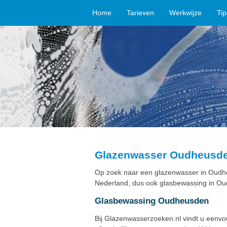
Home
Tarieven
Werkwijze
Ti
Glazenwasser Oudheusd
Op zoek naar een glazenwasser in Oudhe
Nederland, dus ook glasbewassing in Ou
Glasbewassing Oudheusden
Bij Glazenwasserzoeken.nl vindt u eenv