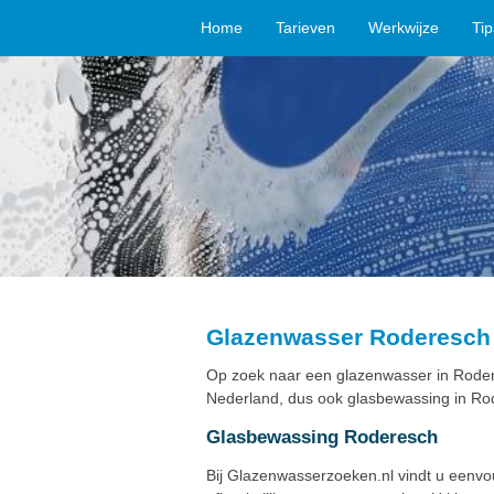
Home
Tarieven
Werkwijze
Ti
Glazenwasser Roderesch
Op zoek naar een glazenwasser in Roder
Nederland, dus ook glasbewassing in Ro
Glasbewassing Roderesch
Bij Glazenwasserzoeken.nl vindt u eenv