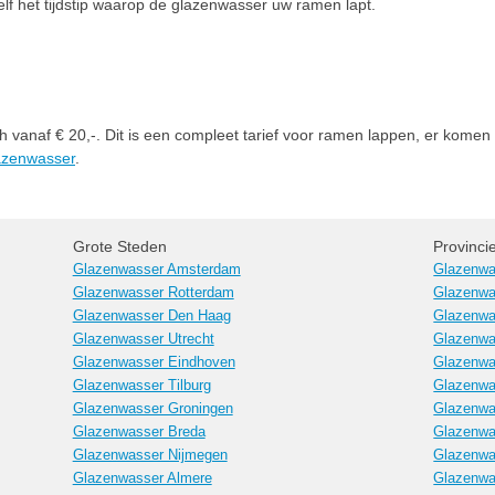
zelf het tijdstip waarop de glazenwasser uw ramen lapt.
 vanaf € 20,-. Dit is een compleet tarief voor ramen lappen, er komen 
lazenwasser
.
Grote Steden
Provinci
Glazenwasser Amsterdam
Glazenwa
Glazenwasser Rotterdam
Glazenwa
Glazenwasser Den Haag
Glazenwa
Glazenwasser Utrecht
Glazenwa
Glazenwasser Eindhoven
Glazenwa
Glazenwasser Tilburg
Glazenwa
Glazenwasser Groningen
Glazenwa
Glazenwasser Breda
Glazenwa
Glazenwasser Nijmegen
Glazenwa
Glazenwasser Almere
Glazenwa